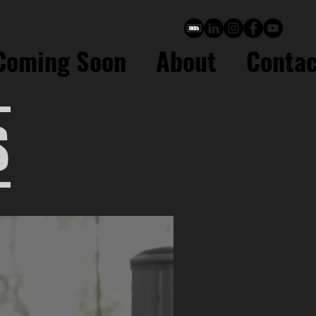
Coming Soon
About
Contac
S