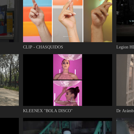
CLIP - CHASQUIDOS
Legion H
KLEENEX "BOLA DISCO"
Dr Arámb