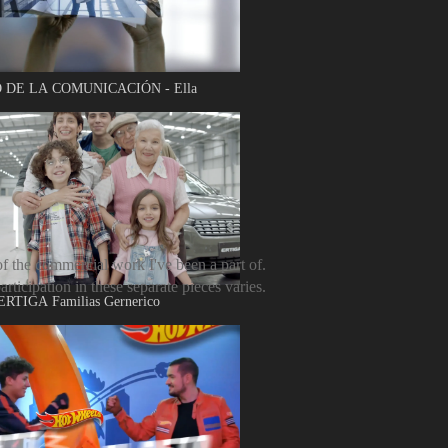
 DE LA COMUNICACIÓN - Ella
of the commercial work I've been a part of.
rticipation in these separate pieces varies.
RTIGA Familias Gernerico