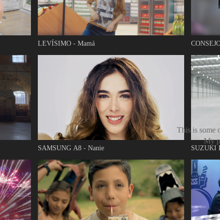
LEVÍSIMO - Mamá
CONSEJO
This is some 
My pa
SAMSUNG A8 - Nanie
SUZUKI E