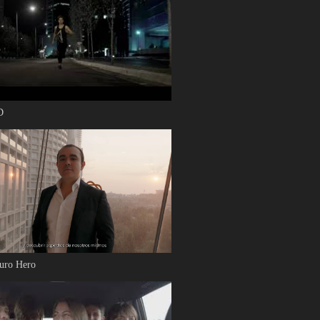
D
uro Hero